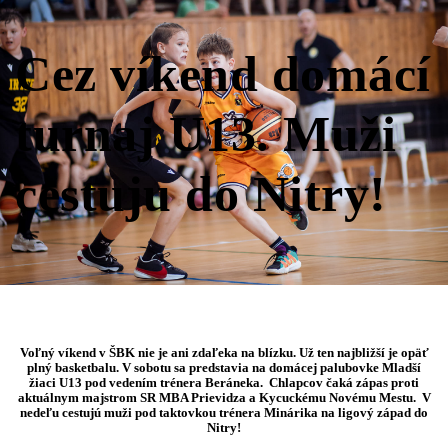
Cez víkend domácí
turnaj U13. Muži
cestuju do Nitry!
Voľný víkend v ŠBK nie je ani zdaľeka na blízku. Už ten najbližší je opäť
plný basketbalu. V sobotu sa predstavia na domácej palubovke Mladší
žiaci U13 pod vedením trénera Beráneka. Chlapcov čaká zápas proti
aktuálnym majstrom SR MBA Prievidza a Kycuckému Novému Mestu. V
nedeľu cestujú muži pod taktovkou trénera Minárika na ligový západ do
Nitry!