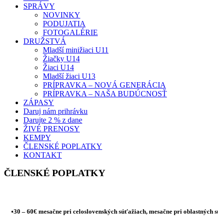
SPRÁVY
NOVINKY
PODUJATIA
FOTOGALÉRIE
DRUŽSTVÁ
Mladší minižiaci U11
Žiačky U14
Žiaci U14
Mladší žiaci U13
PRÍPRAVKA – NOVÁ GENERÁCIA
PRÍPRAVKA – NAŠA BUDÚCNOSŤ
ZÁPASY
Daruj nám prihrávku
Darujte 2 % z dane
ŽIVÉ PRENOSY
KEMPY
ČLENSKÉ POPLATKY
KONTAKT
ČLENSKÉ POPLATKY
•30 – 60€ mesačne pri celoslovenských súťažiach, mesačne pri oblastných