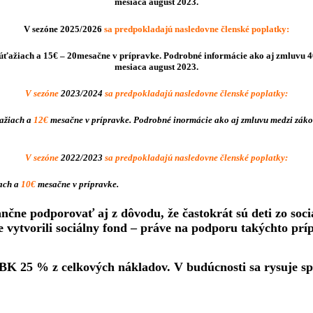
mesiaca august 2023.
V sezóne 2025/2026
sa predpokladajú nasledovne členské poplatky:
 súťažiach a 15€ – 20mesačne v prípravke. Podrobné informácie ako aj zmluvu
mesiaca august 2023.
V sezóne
2023/2024
sa predpokladajú nasledovne členské poplatky:
ťažiach a
12€
mesačne v prípravke. Podrobné inormácie ako aj zmluvu medzi záko
V sezóne
2022/2023
sa predpokladajú nasledovne členské poplatky:
iach a
10€
mesačne v prípravke.
ančne podporovať aj z dôvodu, že častokrát sú deti zo soci
 vytvorili sociálny fond – práve na podporu takýchto prí
ŠBK 25 % z celkových nákladov. V budúcnosti sa rysuje s