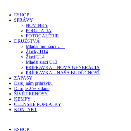
ESHOP
SPRÁVY
NOVINKY
PODUJATIA
FOTOGALÉRIE
DRUŽSTVÁ
Mladší minižiaci U11
Žiačky U14
Žiaci U14
Mladší žiaci U13
PRÍPRAVKA – NOVÁ GENERÁCIA
PRÍPRAVKA – NAŠA BUDÚCNOSŤ
ZÁPASY
Daruj nám prihrávku
Darujte 2 % z dane
ŽIVÉ PRENOSY
KEMPY
ČLENSKÉ POPLATKY
KONTAKT
ESHOP