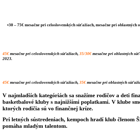
•30 – 75€ mesačne pri celoslovenských súťažiach, mesačne pri oblastných
45€
mesačne pri celoslovenských súťažiach,
35/30€
mesačne pri oblastných sú
2023.
45€
mesačne pri celoslovenských súťažiach,
35€
mesačne pri oblastných súťaž
V najmladších kategóriách sa snažíme rodičov a deti fin
basketbalové kluby s najnižšími poplatkami. V klube sme
ktorých rodičia sú vo finančnej kríze.
Pri letných sústredeniach, kempoch hradí klub členom 
pomáha mladým talentom.