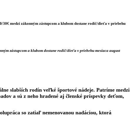
 40/30€ medzi zákonným zástupcom a klubom dostane rodič/dieťa v priebehu
nným zástupcom a klubom dostane rodič/dieťa v priebehu mesiaca august
álne slabších rodín veľké športové nádeje. Patríme medzi
padov a sú z neho hradené aj členské príspevky deťom,
polupráca so zatiaľ nemenovanou nadáciou, ktorá