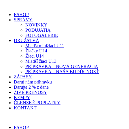
ESHOP
SPRÁVY
NOVINKY
PODUJATIA
FOTOGALÉRIE
DRUŽSTVÁ
Mladší minižiaci U11
Žiačky U14
Žiaci U14
Mladší žiaci U13
PRÍPRAVKA – NOVÁ GENERÁCIA
PRÍPRAVKA – NAŠA BUDÚCNOSŤ
ZÁPASY
Daruj nám prihrávku
Darujte 2 % z dane
ŽIVÉ PRENOSY
KEMPY
ČLENSKÉ POPLATKY
KONTAKT
ESHOP