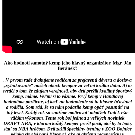
Ako hodnotí samotný kemp jeho hlavný organizátor, Mgr. Ján
Beránek?
,,V prvom rade ďakujeme rodičom za prejavenú dôveru a doslova
„vybukovanie“ našich oboch kempov za veľmi krátku dobu. Aj to
svedčí o tom, že záujem verejnosti, aby deti prežili kvalitný športový
kemp, máme. Veľmi si to vážime. Prvý kemp v Handlovej
hodnotíme pozitívne, aj keď na hodnotenie sú tu hlavne účastníci
a rodičia. Som rád, že sa nám podarilo kemp opäť posunúť na
iný level. Každý rok sa snažíme motivovať mladých ľudí k ešte
väčším výkonom. Tento rok bol jednou z veľkých noviniek
DRAFT NBA, v ktorom každý kemper prežil pocit, aké by to bolo,
stať sa NBA hráčom. Deti zažili špeciálny tréning v ZOO Bojnice
vďaka skvelej pani Klasovej, ako aj aktívnu regeneráciu v