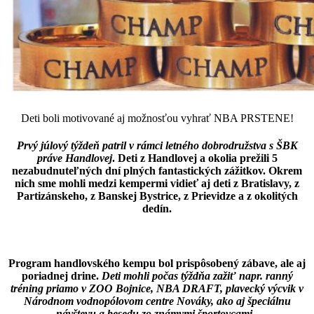
Deti boli motivované aj možnosťou vyhrať NBA PRSTENE!
Prvý júlový týždeň patril v rámci letného dobrodružstva s ŠBK
práve Handlovej
. Deti z Handlovej a okolia prežili 5
nezabudnuteľných dní plných fantastických zážitkov. Okrem
nich sme mohli medzi kempermi vidieť aj deti z Bratislavy, z
Partizánskeho, z Banskej Bystrice, z Prievidze a z okolitých
dedín.
Program handlovského kempu bol prispôsobený zábave, ale aj
poriadnej drine.
Deti mohli počas týždňa zažiť napr. ranný
tréning priamo v ZOO Bojnice, NBA DRAFT, plavecký výcvik v
Národnom vodnopólovom centre Nováky, ako aj špeciálnu
návštevu a besedu zo známymi športovcami.