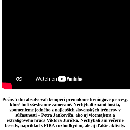
Počas 5 dní absolvovali kemperi premakané tréningové procesy,
ktoré boli všestranne zamerané. Nechýbali známi hostia,
spomenieme jedného z najlepších slovenských trénerov v
súčastnosti –
Petra Jankoviča
, ako aj vicemajstra a
extraligového hráča
Viktora Juríčka
. Nechýbali ani večerné
besedy, napríklad s
FIBA rozhodkyňou
, ale aj ďalšie aktivity.