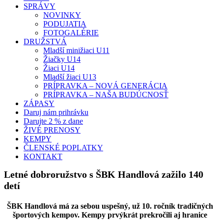
SPRÁVY
NOVINKY
PODUJATIA
FOTOGALÉRIE
DRUŽSTVÁ
Mladší minižiaci U11
Žiačky U14
Žiaci U14
Mladší žiaci U13
PRÍPRAVKA – NOVÁ GENERÁCIA
PRÍPRAVKA – NAŠA BUDÚCNOSŤ
ZÁPASY
Daruj nám prihrávku
Darujte 2 % z dane
ŽIVÉ PRENOSY
KEMPY
ČLENSKÉ POPLATKY
KONTAKT
Letné dobroružstvo s ŠBK Handlová zažilo 140
detí
ŠBK Handlová má za sebou uspešný, už 10. ročník tradičných
športových kempov. Kempy prvýkrát prekročili aj hranice