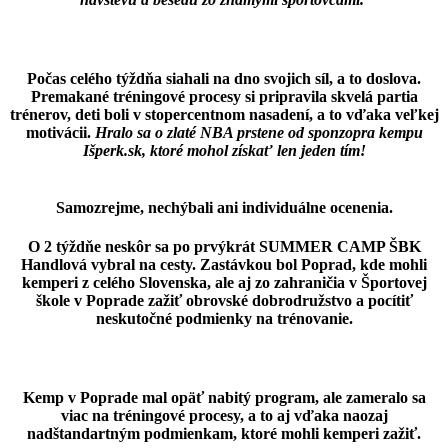
Počas celého týždňa siahali na dno svojich síl, a to doslova.
Premakané tréningové procesy si pripravila skvelá partia
trénerov, deti boli v stopercentnom nasadení, a to vďaka veľkej
motivácii.
Hralo sa o zlaté NBA prstene od sponzopra kempu
Išperk.sk, ktoré mohol získať len jeden tím!
Samozrejme, nechýbali ani individuálne ocenenia.
O 2 týždňe neskôr sa po prvýkrát SUMMER CAMP ŠBK
Handlová vybral na cesty. Zastávkou bol Poprad, kde mohli
kemperi z celého Slovenska, ale aj zo zahraničia v Športovej
škole v Poprade zažiť obrovské dobrodružstvo a pocítiť
neskutočné podmienky na trénovanie.
Kemp v Poprade mal opäť nabitý program, ale zameralo sa
viac na tréningové procesy
, a to aj vďaka naozaj
nadštandartným podmienkam, ktoré mohli kemperi zažiť.