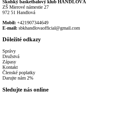
Školský basketbalový klub HANDLOVÁ
ZŠ Mierové námestie 27
972 51 Handlová
Mobil:
+421907344649
E-mail:
sbkhandlovaofficial@gmail.com
Dôležité odkazy
Správy
Družstvá
Zápasy
Kontakt
Členské poplatky
Darujte nám 2%
Sledujte nás online