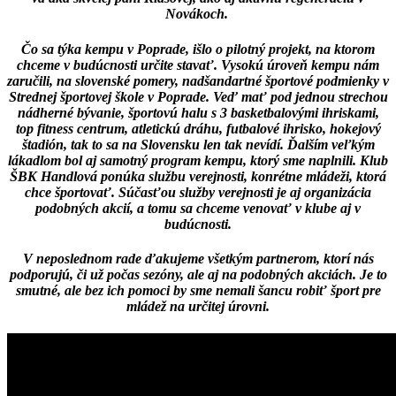
Novákoch.
Čo sa týka kempu v Poprade, išlo o pilotný projekt, na ktorom
chceme v budúcnosti určite stavať. Vysokú úroveň kempu nám
zaručili, na slovenské pomery, nadšandartné športové podmienky v
Strednej športovej škole v Poprade. Veď mať pod jednou strechou
nádherné bývanie, športovú halu s 3 basketbalovými ihriskami,
top fitness centrum, atletickú dráhu, futbalové ihrisko, hokejový
štadión, tak to sa na Slovensku len tak nevídí. Ďalším veľkým
lákadlom bol aj samotný program kempu, ktorý sme naplnili. Klub
ŠBK Handlová ponúka službu verejnosti, konrétne mládeži, ktorá
chce športovať. Súčasťou služby verejnosti je aj organizácia
podobných akcií, a tomu sa chceme venovať v klube aj v
budúcnosti.
V neposlednom rade ďakujeme všetkým partnerom, ktorí nás
podporujú, či už počas sezóny, ale aj na podobných akciách. Je to
smutné, ale bez ich pomoci by sme nemali šancu robiť šport pre
mládež na určitej úrovni.