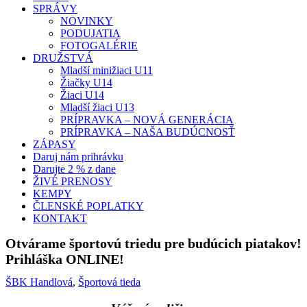
SPRÁVY
NOVINKY
PODUJATIA
FOTOGALÉRIE
DRUŽSTVÁ
Mladší minižiaci U11
Žiačky U14
Žiaci U14
Mladší žiaci U13
PRÍPRAVKA – NOVÁ GENERÁCIA
PRÍPRAVKA – NAŠA BUDÚCNOSŤ
ZÁPASY
Daruj nám prihrávku
Darujte 2 % z dane
ŽIVÉ PRENOSY
KEMPY
ČLENSKÉ POPLATKY
KONTAKT
Otvárame športovú triedu pre budúcich piatakov!
Prihláška ONLINE!
ŠBK Handlová
,
Športová tieda