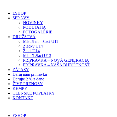
ESHOP
SPRÁVY
NOVINKY
PODUJATIA
FOTOGALÉRIE
DRUŽSTVÁ
Mladší minižiaci U11
Žiačky U14
Žiaci U14
Mladší žiaci U13
PRÍPRAVKA – NOVÁ GENERÁCIA
PRÍPRAVKA – NAŠA BUDÚCNOSŤ
ZÁPASY
Daruj nám prihrávku
Darujte 2 % z dane
ŽIVÉ PRENOSY
KEMPY
ČLENSKÉ POPLATKY
KONTAKT
ESHOP