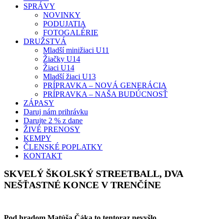
SPRÁVY
NOVINKY
PODUJATIA
FOTOGALÉRIE
DRUŽSTVÁ
Mladší minižiaci U11
Žiačky U14
Žiaci U14
Mladší žiaci U13
PRÍPRAVKA – NOVÁ GENERÁCIA
PRÍPRAVKA – NAŠA BUDÚCNOSŤ
ZÁPASY
Daruj nám prihrávku
Darujte 2 % z dane
ŽIVÉ PRENOSY
KEMPY
ČLENSKÉ POPLATKY
KONTAKT
SKVELÝ ŠKOLSKÝ STREETBALL, DVA
NEŠŤASTNÉ KONCE V TRENČÍNE
Pod hradom Matúša Čáka to tentoraz nevyšlo