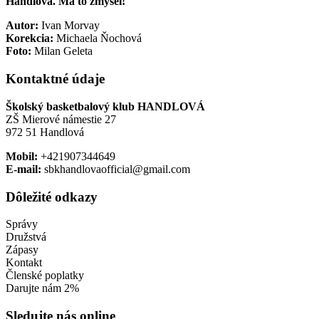
Handlová. Má to zmysel!
Autor:
Ivan Morvay
Korekcia:
Michaela Ňochová
Foto:
Milan Geleta
Kontaktné údaje
Školský basketbalový klub HANDLOVÁ
ZŠ Mierové námestie 27
972 51 Handlová
Mobil:
+421907344649
E-mail:
sbkhandlovaofficial@gmail.com
Dôležité odkazy
Správy
Družstvá
Zápasy
Kontakt
Členské poplatky
Darujte nám 2%
Sledujte nás online