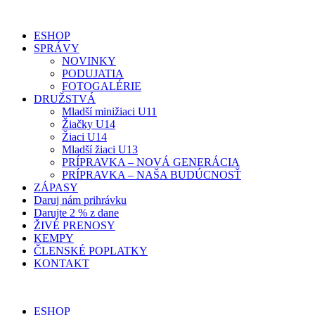
ESHOP
SPRÁVY
NOVINKY
PODUJATIA
FOTOGALÉRIE
DRUŽSTVÁ
Mladší minižiaci U11
Žiačky U14
Žiaci U14
Mladší žiaci U13
PRÍPRAVKA – NOVÁ GENERÁCIA
PRÍPRAVKA – NAŠA BUDÚCNOSŤ
ZÁPASY
Daruj nám prihrávku
Darujte 2 % z dane
ŽIVÉ PRENOSY
KEMPY
ČLENSKÉ POPLATKY
KONTAKT
ESHOP