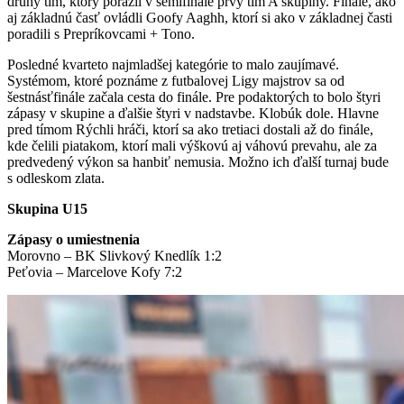
druhý tím, ktorý porazil v semifinále prvý tím A skupiny. Finále, ako
aj základnú časť ovládli Goofy Aaghh, ktorí si ako v základnej časti
poradili s Prepríkovcami + Tono.
Posledné kvarteto najmladšej kategórie to malo zaujímavé.
Systémom, ktoré poznáme z futbalovej Ligy majstrov sa od
šestnásťfinále začala cesta do finále. Pre podaktorých to bolo štyri
zápasy v skupine a ďalšie štyri v nadstavbe. Klobúk dole. Hlavne
pred tímom Rýchli hráči, ktorí sa ako tretiaci dostali až do finále,
kde čelili piatakom, ktorí mali výškovú aj váhovú prevahu, ale za
predvedený výkon sa hanbiť nemusia. Možno ich ďalší turnaj bude
s odleskom zlata.
Skupina U15
Zápasy o umiestnenia
Morovno – BK Slivkový Knedlík 1:2
Peťovia – Marcelove Kofy 7:2