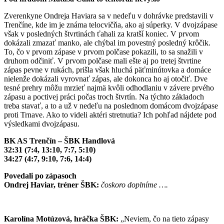
Zverenkyne Ondreja Haviara sa v nedeľu v dohrávke predstavili v
Trenčíne, kde im je známa telocvičňa, ako aj súperky. V dvojzápase
však v posledných štvrtinách ťahali za kratší koniec. V prvom
dokázali zmazať manko, ale chýbal im povestný posledný krôčik.
To, čo v prvom zápase v prvom polčase pokazili, to sa snažili v
druhom odčiniť. V prvom polčase mali ešte aj po tretej štvrtine
zápas pevne v rukách, prišla však hluchá päťminútovka a domáce
nielenže dokázali vyrovnať zápas, ale dokonca ho aj otočiť. Dve
tesné prehry môžu mrzieť najmä kvôli odhodlaniu v závere prvého
zápasu a poctivej práci počas troch štvrtín. Na týchto základoch
treba stavať, a to a už v nedeľu na poslednom domácom dvojzápase
proti Trnave. Ako to videli aktéri stretnutia? Ich pohľad nájdete pod
výsledkami dvojzápasu.
BK AS Trenčín – ŠBK Handlová
32:31 (7:4, 13:10, 7:7, 5:10)
34:27 (4:7, 9:10, 7:6, 14:4)
Povedali po zápasoch
Ondrej Haviar, tréner ŠBK:
čoskoro doplníme ….
Karolína Motúzová, hráčka ŠBK:
„Neviem, čo na tieto zápasy