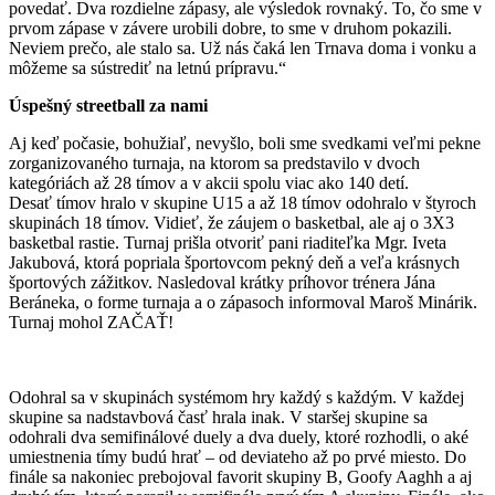
povedať. Dva rozdielne zápasy, ale výsledok rovnaký. To, čo sme v
prvom zápase v závere urobili dobre, to sme v druhom pokazili.
Neviem prečo, ale stalo sa. Už nás čaká len Trnava doma i vonku a
môžeme sa sústrediť na letnú prípravu.“
Úspešný streetball za nami
Aj keď počasie, bohužiaľ, nevyšlo, boli sme svedkami veľmi pekne
zorganizovaného turnaja, na ktorom sa predstavilo v dvoch
kategóriách až 28 tímov a v akcii spolu viac ako 140 detí.
Desať tímov hralo v skupine U15 a až 18 tímov odohralo v štyroch
skupinách 18 tímov. Vidieť, že záujem o basketbal, ale aj o 3X3
basketbal rastie. Turnaj prišla otvoriť pani riaditeľka Mgr. Iveta
Jakubová, ktorá popriala športovcom pekný deň a veľa krásnych
športových zážitkov. Nasledoval krátky príhovor trénera Jána
Beráneka, o forme turnaja a o zápasoch informoval Maroš Minárik.
Turnaj mohol ZAČAŤ!
Odohral sa v skupinách systémom hry každý s každým. V každej
skupine sa nadstavbová časť hrala inak. V staršej skupine sa
odohrali dva semifinálové duely a dva duely, ktoré rozhodli, o aké
umiestnenia tímy budú hrať – od deviateho až po prvé miesto. Do
finále sa nakoniec prebojoval favorit skupiny B, Goofy Aaghh a aj