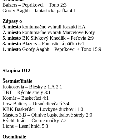
Balzers – Pepríkovci + Tono 2:3
Goofy Aaghh – fantastická päťka 4:1
Zápasy o
9. miesto
kontumačne vyhrali Kazuki HA
7. miesto
kontumačne vyhrali Marcelove Kofy
5. miesto
BK Slivkový Knedlík – Peťovia 2:9
3. miesto
Blazers – Fantastická päťka 6:1
1. miesto
Goofy Aaghh – Pepríkovci + Tono 15:9
Skupina U12
Šestnásťfinále
Kokosovia – Blesky z 1.A 2.1
TBT – Rýchle strely 3:1
Komár – Baskeťáci 4:1
Low Battery – Drsné dievčatá 3:4
KBK Baskeťáci – Lovkyne duchov 11:0
Masters 3.B – Ohnivé basketbalové strely 2:0
Rýchli hráči – Čierne mačky 7:2
Lions – Lesní hráči 5:3
Osemfinále