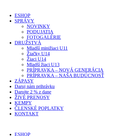
ESHOP
SPRÁVY
NOVINKY
PODUJATIA
FOTOGALÉRIE
DRUŽSTVÁ
Mladší minižiaci U11
Žiačky U14
Žiaci U14
Mladší žiaci U13
PRÍPRAVKA – NOVÁ GENERÁCIA
PRÍPRAVKA – NAŠA BUDÚCNOSŤ
ZÁPASY
Daruj nám prihrávku
Darujte 2 % z dane
ŽIVÉ PRENOSY
KEMPY
ČLENSKÉ POPLATKY
KONTAKT
ESHOP