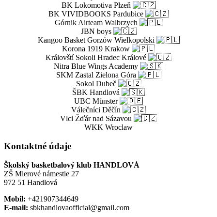
BK Lokomotiva Plzeň
BK VIVIDBOOKS Pardubice
Górnik Airteam Walbrzych
JBN boys
Kangoo Basket Gorzów Wielkopolski
Korona 1919 Krakow
Královští Sokoli Hradec Králové
Nitra Blue Wings Academy
SKM Zastal Zielona Góra
Sokol Dubeč
ŠBK Handlová
UBC Münster
Válečníci Děčín
Vlci Žďár nad Sázavou
WKK Wroclaw
Kontaktné údaje
Školský basketbalový klub HANDLOVÁ
ZŠ Mierové námestie 27
972 51 Handlová
Mobil:
+421907344649
E-mail:
sbkhandlovaofficial@gmail.com