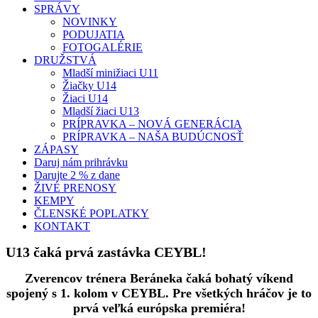
SPRÁVY
NOVINKY
PODUJATIA
FOTOGALÉRIE
DRUŽSTVÁ
Mladší minižiaci U11
Žiačky U14
Žiaci U14
Mladší žiaci U13
PRÍPRAVKA – NOVÁ GENERÁCIA
PRÍPRAVKA – NAŠA BUDÚCNOSŤ
ZÁPASY
Daruj nám prihrávku
Darujte 2 % z dane
ŽIVÉ PRENOSY
KEMPY
ČLENSKÉ POPLATKY
KONTAKT
U13 čaká prvá zastávka CEYBL!
Zverencov trénera Beráneka čaká bohatý víkend
spojený s 1. kolom v CEYBL. Pre všetkých hráčov je to
prvá veľká európska premiéra!