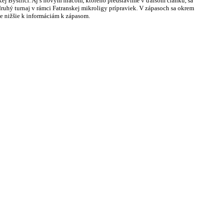
skej Bystrici. Aj s novým hráčom, ktorého predstavíme v ďalšom článku, sa
uhý turnaj v rámci Fatranskej mikroligy prípraviek. V zápasoch sa okrem
te nižšie k informáciám k zápasom.