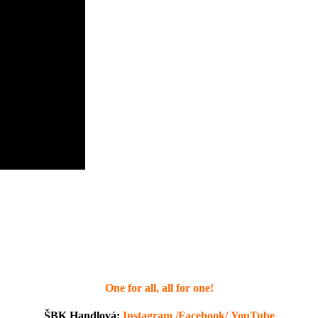
One for all, all for one!
ŠBK Handlová:
Instagram
/
Facebook
/
YouTube