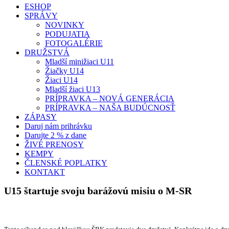
ESHOP
SPRÁVY
NOVINKY
PODUJATIA
FOTOGALÉRIE
DRUŽSTVÁ
Mladší minižiaci U11
Žiačky U14
Žiaci U14
Mladší žiaci U13
PRÍPRAVKA – NOVÁ GENERÁCIA
PRÍPRAVKA – NAŠA BUDÚCNOSŤ
ZÁPASY
Daruj nám prihrávku
Darujte 2 % z dane
ŽIVÉ PRENOSY
KEMPY
ČLENSKÉ POPLATKY
KONTAKT
U15 štartuje svoju barážovú misiu o M-SR