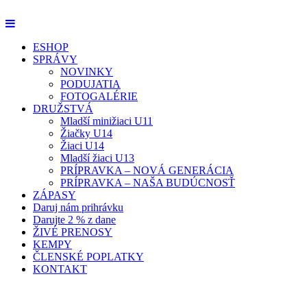
ESHOP
SPRÁVY
NOVINKY
PODUJATIA
FOTOGALÉRIE
DRUŽSTVÁ
Mladší minižiaci U11
Žiačky U14
Žiaci U14
Mladší žiaci U13
PRÍPRAVKA – NOVÁ GENERÁCIA
PRÍPRAVKA – NAŠA BUDÚCNOSŤ
ZÁPASY
Daruj nám prihrávku
Darujte 2 % z dane
ŽIVÉ PRENOSY
KEMPY
ČLENSKÉ POPLATKY
KONTAKT