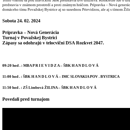
Tento víkend sa pod hlavičkou ŠBK predstavia dve družstvá. Konkrétne ide o družs
predstavia v známom prostredí a proti známym hráčom. Prípravka – Nová generác
domáceho tímu Považskej Bystrice aj so susednou Prievidzou, ale aj s tímom Žili
Sobota 24. 02. 2024
Prípravka – Nová Generácia
Turnaj v Považskej Bystrici
Zápasy sa odohrajú v telocvični DSA Rozkvet 2047.
09:20 hod . : MBA P R I E V I D Z A – ŠBK H A N D L O V Á
11:00 hod . : ŠBK H A N D L O V Á – IMC SLOVAKIA POV . BYSTRICA
11:50 hod . : ZŠ Limbová ŽILINA – ŠBK H A N D L O V Á
Povedali pred turnajom