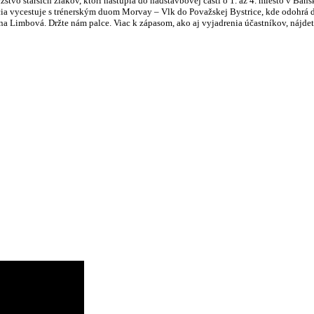
tvo starších žiakov, ktorí nastúpia do nadstavbovej časti o 1. až 4. miesto v Ban
ia vycestuje s trénerským duom Morvay – Vlk do Považskej Bystrice, kde odohrá dr
na Limbová. Držte nám palce. Viac k zápasom, ako aj vyjadrenia účastníkov, nájde