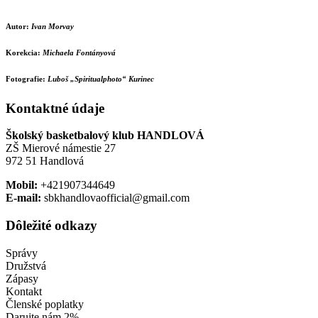
Autor:
Ivan Morvay
Korekcia:
Michaela Fontányová
Fotografie:
Luboš „Spiritualphoto“ Kurinec
Kontaktné údaje
Školský basketbalový klub HANDLOVÁ
ZŠ Mierové námestie 27
972 51 Handlová
Mobil:
+421907344649
E-mail:
sbkhandlovaofficial@gmail.com
Dôležité odkazy
Správy
Družstvá
Zápasy
Kontakt
Členské poplatky
Darujte nám 2%