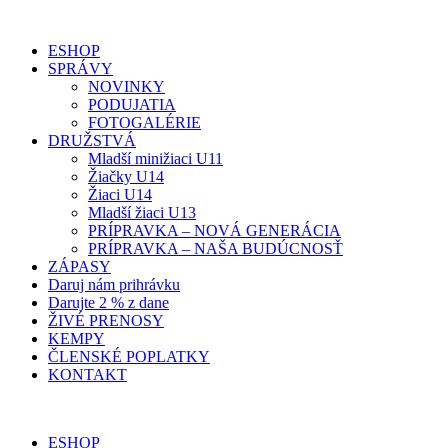
ESHOP
SPRÁVY
NOVINKY
PODUJATIA
FOTOGALÉRIE
DRUŽSTVÁ
Mladší minižiaci U11
Žiačky U14
Žiaci U14
Mladší žiaci U13
PRÍPRAVKA – NOVÁ GENERÁCIA
PRÍPRAVKA – NAŠA BUDÚCNOSŤ
ZÁPASY
Daruj nám prihrávku
Darujte 2 % z dane
ŽIVÉ PRENOSY
KEMPY
ČLENSKÉ POPLATKY
KONTAKT
ESHOP