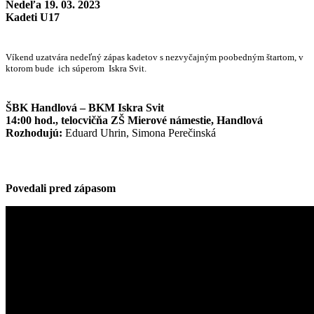
Nedeľa 19. 03. 2023
Kadeti U17
Víkend uzatvára nedeľný zápas kadetov s nezvyčajným poobedným štartom, v
ktorom bude ich súperom Iskra Svit.
ŠBK Handlová – BKM Iskra Svit
14:00 hod., telocvičňa ZŠ Mierové námestie, Handlová
Rozhodujú:
Eduard Uhrin, Simona Perečinská
Povedali pred zápasom