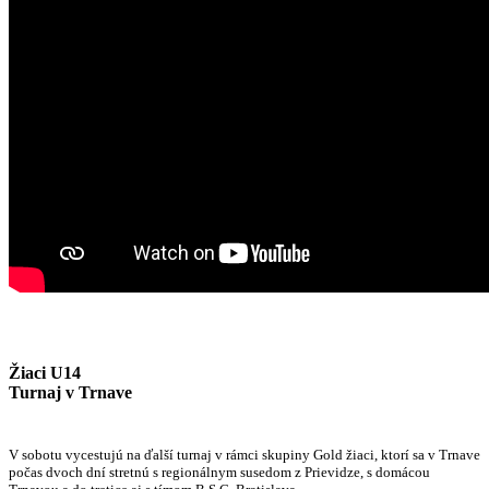
Žiaci U14
Turnaj v Trnave
V sobotu vycestujú na ďalší turnaj v rámci skupiny Gold žiaci, ktorí sa v Trnave
počas dvoch dní stretnú s regionálnym susedom z Prievidze, s domácou