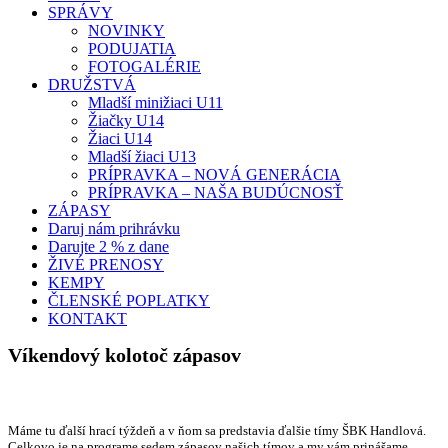
SPRÁVY
NOVINKY
PODUJATIA
FOTOGALÉRIE
DRUŽSTVÁ
Mladší minižiaci U11
Žiačky U14
Žiaci U14
Mladší žiaci U13
PRÍPRAVKA – NOVÁ GENERÁCIA
PRÍPRAVKA – NAŠA BUDÚCNOSŤ
ZÁPASY
Daruj nám prihrávku
Darujte 2 % z dane
ŽIVÉ PRENOSY
KEMPY
ČLENSKÉ POPLATKY
KONTAKT
Víkendový kolotoč zápasov
Máme tu ďalší hrací týždeň a v ňom sa predstavia ďalšie tímy ŠBK Handlová.
Celkovo je na programe sedem zápasov našich tímov a my vám prinášame