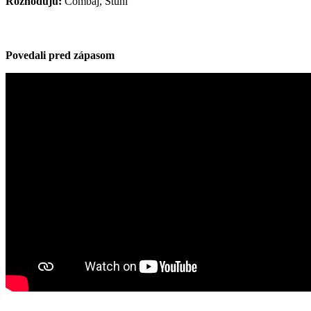
Rozhodujú:
Čombaj, Štuhl
Povedali pred zápasom