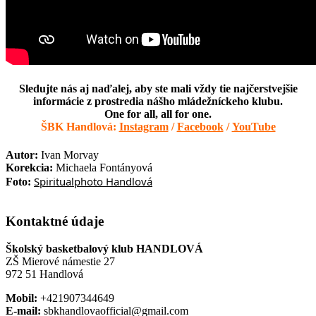
Sledujte nás aj naďalej, aby ste mali vždy tie najčerstvejšie
informácie z prostredia nášho mládežníckeho klubu.
One for all, all for one.
ŠBK Handlová:
Instagram
/
Facebook
/
YouTube
Autor:
Ivan Morvay
Korekcia:
Michaela Fontányová
Spiritualphoto Handlová
Foto:
Kontaktné údaje
Školský basketbalový klub HANDLOVÁ
ZŠ Mierové námestie 27
972 51 Handlová
Mobil:
+421907344649
E-mail:
sbkhandlovaofficial@gmail.com