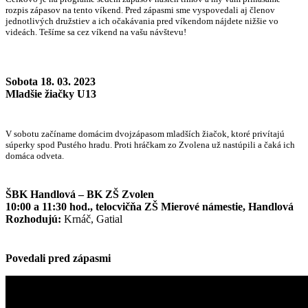
rozpis zápasov na tento víkend. Pred zápasmi sme vyspovedali aj členov
jednotlivých družstiev a ich očakávania pred víkendom nájdete nižšie vo
videách. Tešíme sa cez víkend na vašu návštevu!
Sobota 18. 03. 2023
Mladšie žiačky U13
V sobotu začíname domácim dvojzápasom mladších žiačok, ktoré privítajú
súperky spod Pustého hradu. Proti hráčkam zo Zvolena už nastúpili a čaká ich
domáca odveta.
ŠBK Handlová – BK ZŠ Zvolen
10:00 a 11:30 hod., telocvičňa ZŠ Mierové námestie, Handlová
Rozhodujú:
Krnáč, Gatial
Povedali pred zápasmi