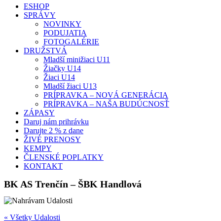
ESHOP
SPRÁVY
NOVINKY
PODUJATIA
FOTOGALÉRIE
DRUŽSTVÁ
Mladší minižiaci U11
Žiačky U14
Žiaci U14
Mladší žiaci U13
PRÍPRAVKA – NOVÁ GENERÁCIA
PRÍPRAVKA – NAŠA BUDÚCNOSŤ
ZÁPASY
Daruj nám prihrávku
Darujte 2 % z dane
ŽIVÉ PRENOSY
KEMPY
ČLENSKÉ POPLATKY
KONTAKT
BK AS Trenčín – ŠBK Handlová
« Všetky Udalosti