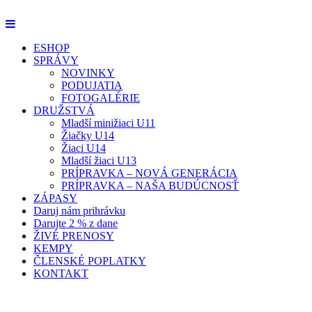
ESHOP
SPRÁVY
NOVINKY
PODUJATIA
FOTOGALÉRIE
DRUŽSTVÁ
Mladší minižiaci U11
Žiačky U14
Žiaci U14
Mladší žiaci U13
PRÍPRAVKA – NOVÁ GENERÁCIA
PRÍPRAVKA – NAŠA BUDÚCNOSŤ
ZÁPASY
Daruj nám prihrávku
Darujte 2 % z dane
ŽIVÉ PRENOSY
KEMPY
ČLENSKÉ POPLATKY
KONTAKT