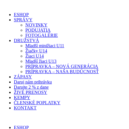
ESHOP
SPRÁVY
NOVINKY
PODUJATIA
FOTOGALÉRIE
DRUŽSTVÁ
Mladší minižiaci U11
Žiačky U14
Žiaci U14
Mladší žiaci U13
PRÍPRAVKA – NOVÁ GENERÁCIA
PRÍPRAVKA – NAŠA BUDÚCNOSŤ
ZÁPASY
Daruj nám prihrávku
Darujte 2 % z dane
ŽIVÉ PRENOSY
KEMPY
ČLENSKÉ POPLATKY
KONTAKT
ESHOP