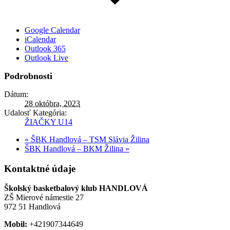
Google Calendar
iCalendar
Outlook 365
Outlook Live
Podrobnosti
Dátum:
28 októbra, 2023
Udalosť Kategória:
ŽIAČKY U14
«
ŠBK Handlová – TSM Slávia Žilina
ŠBK Handlová – BKM Žilina
»
Kontaktné údaje
Školský basketbalový klub HANDLOVÁ
ZŠ Mierové námestie 27
972 51 Handlová
Mobil:
+421907344649