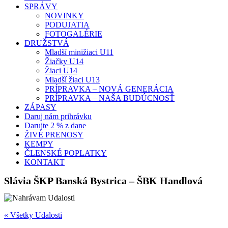
SPRÁVY
NOVINKY
PODUJATIA
FOTOGALÉRIE
DRUŽSTVÁ
Mladší minižiaci U11
Žiačky U14
Žiaci U14
Mladší žiaci U13
PRÍPRAVKA – NOVÁ GENERÁCIA
PRÍPRAVKA – NAŠA BUDÚCNOSŤ
ZÁPASY
Daruj nám prihrávku
Darujte 2 % z dane
ŽIVÉ PRENOSY
KEMPY
ČLENSKÉ POPLATKY
KONTAKT
Slávia ŠKP Banská Bystrica – ŠBK Handlová
« Všetky Udalosti