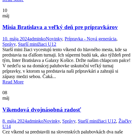
10
máj
Misia Bratislava a veľký deň pre prípravkárov
10. mája 2024
adminko
Novinky
,
Prípravka - Nová generácia
,
Správy
,
Starší minižiaci U12
Starší mini žiaci vycestujú tento víkend do hlavného mesta, kde sa
predstavia na ďalšom turnaji. Ich súpermi budú tak, ako týždeň pred
tým, Inter Bratislava a Galaxy Košice. Držte našim chlapcom palce!
V nedeľu sa na domácej palubovke uskutoční veľký turnaj
prípravky, v ktorom sa predstavia naši prípravkári a zahrajú si
zápasy medzi sebou. Čaká...
Read More
08
máj
Víkendová dvojnásobná radosť
8. mája 2024
adminko
Novinky
,
Správy
,
Starší minižiaci U12
,
Žiačky
U14
Cez víkend sa predstavili na slovenských palubovkách dva naše