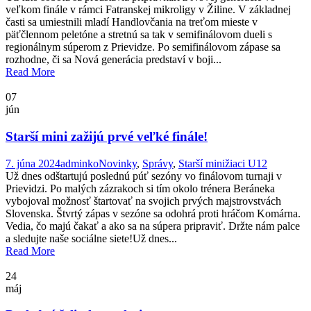
veľkom finále v rámci Fatranskej mikroligy v Žiline. V základnej
časti sa umiestnili mladí Handlovčania na treťom mieste v
päťčlennom peletóne a stretnú sa tak v semifinálovom dueli s
regionálnym súperom z Prievidze. Po semifinálovom zápase sa
rozhodne, či sa Nová generácia predstaví v boji...
Read More
07
jún
Starší mini zažijú prvé veľké finále!
7. júna 2024
adminko
Novinky
,
Správy
,
Starší minižiaci U12
Už dnes odštartujú poslednú púť sezóny vo finálovom turnaji v
Prievidzi. Po malých zázrakoch si tím okolo trénera Beráneka
vybojoval možnosť štartovať na svojich prvých majstrovstvách
Slovenska. Štvrtý zápas v sezóne sa odohrá proti hráčom Komárna.
Vedia, čo majú čakať a ako sa na súpera pripraviť. Držte nám palce
a sledujte naše sociálne siete!Už dnes...
Read More
24
máj