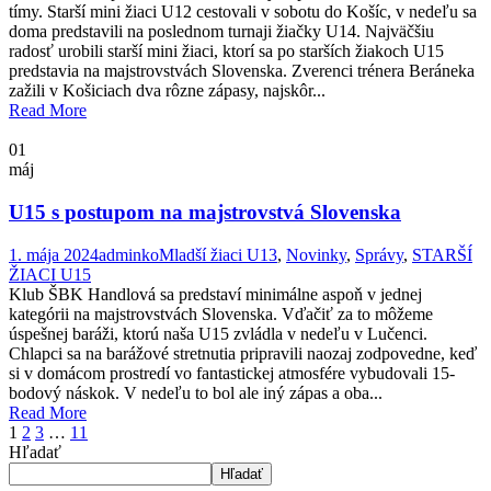
tímy. Starší mini žiaci U12 cestovali v sobotu do Košíc, v nedeľu sa
doma predstavili na poslednom turnaji žiačky U14. Najväčšiu
radosť urobili starší mini žiaci, ktorí sa po starších žiakoch U15
predstavia na majstrovstvách Slovenska. Zverenci trénera Beráneka
zažili v Košiciach dva rôzne zápasy, najskôr...
Read More
01
máj
U15 s postupom na majstrovstvá Slovenska
1. mája 2024
adminko
Mladší žiaci U13
,
Novinky
,
Správy
,
STARŠÍ
ŽIACI U15
Klub ŠBK Handlová sa predstaví minimálne aspoň v jednej
kategórii na majstrovstvách Slovenska. Vďačiť za to môžeme
úspešnej baráži, ktorú naša U15 zvládla v nedeľu v Lučenci.
Chlapci sa na barážové stretnutia pripravili naozaj zodpovedne, keď
si v domácom prostredí vo fantastickej atmosfére vybudovali 15-
bodový náskok. V nedeľu to bol ale iný zápas a oba...
Read More
1
2
3
…
11
Hľadať
Hľadať