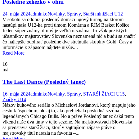
Posledné želiezko v ohni
24. mája 2024
adminko
Novinky
,
Správy
,
Starší minižiaci U12
V sobotu sa odohrá posledný domáci ligový turnaj, na ktorom
nastúpi naša U12-ka proti tímom Komárna a RIM Basket Košice.
Jeden súper známy, druhý je veľká neznáma. To však pre istých
účastníkov majstrovstiev Slovenska neznamená nič a budú sa snažiť
čo najlepšie odohrať posledné dve stretnutia skupiny Gold. Časy a
informácie k zápasom nájdete nižšie....
Read More
16
máj
The Last Dance (Posledný tanec)
16. mája 2024
adminko
Novinky
,
Správy
,
STARŠÍ ŽIACI U15
,
Žiačky U14
Názov kultového seriálu o Michaelovi Jordanovi, ktorý mapuje jeho
cestu k úspechom, ale aj to, ako prebiehala posledná sezóna
legendárnych Chicago Bulls. No a práve Posledný tanec čaká tento
víkend naše dva tímy v tejto sezóne. Na majstrovstvách Slovenska
sa predstavia starší žiaci, ktorí v zajtrajšom zápase práve o
majstrovský titul narazia na favorita –...
Read More