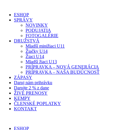
ESHOP
SPRÁVY
NOVINKY
PODUJATIA
FOTOGALÉRIE
DRUŽSTVÁ
Mladší minižiaci U11
Žiačky U14
Žiaci U14
Mladší žiaci U13
PRÍPRAVKA – NOVÁ GENERÁCIA
PRÍPRAVKA – NAŠA BUDÚCNOSŤ
ZÁPASY
Daruj nám prihrávku
Darujte 2 % z dane
ŽIVÉ PRENOSY
KEMPY
ČLENSKÉ POPLATKY
KONTAKT
ESHOP