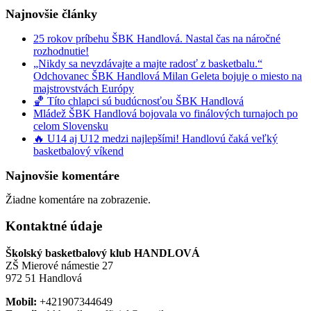
Najnovšie články
25 rokov príbehu ŠBK Handlová. Nastal čas na náročné
rozhodnutie!
„Nikdy sa nevzdávajte a majte radosť z basketbalu.“
Odchovanec ŠBK Handlová Milan Geleta bojuje o miesto na
majstrovstvách Európy
🏀 Títo chlapci sú budúcnosťou ŠBK Handlová
Mládež ŠBK Handlová bojovala vo finálových turnajoch po
celom Slovensku
🔥 U14 aj U12 medzi najlepšími! Handlovú čaká veľký
basketbalový víkend
Najnovšie komentáre
Žiadne komentáre na zobrazenie.
Kontaktné údaje
Školský basketbalový klub HANDLOVÁ
ZŠ Mierové námestie 27
972 51 Handlová
Mobil:
+421907344649