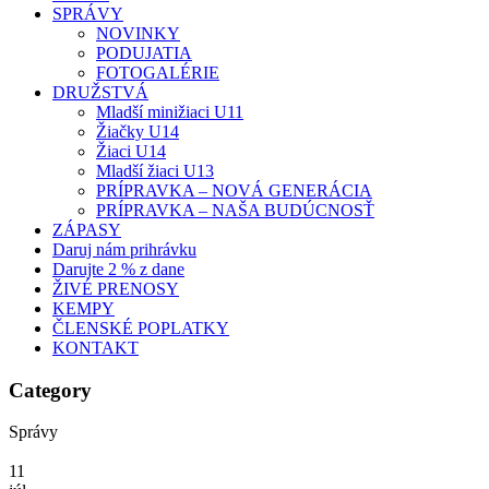
SPRÁVY
NOVINKY
PODUJATIA
FOTOGALÉRIE
DRUŽSTVÁ
Mladší minižiaci U11
Žiačky U14
Žiaci U14
Mladší žiaci U13
PRÍPRAVKA – NOVÁ GENERÁCIA
PRÍPRAVKA – NAŠA BUDÚCNOSŤ
ZÁPASY
Daruj nám prihrávku
Darujte 2 % z dane
ŽIVÉ PRENOSY
KEMPY
ČLENSKÉ POPLATKY
KONTAKT
Category
Správy
11