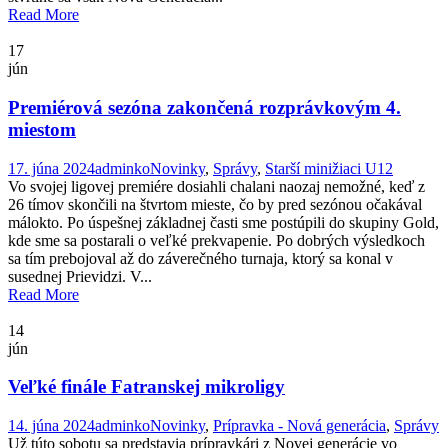
Read More
17
jún
Premiérová sezóna zakončená rozprávkovým 4.
miestom
17. júna 2024
adminko
Novinky
,
Správy
,
Starší minižiaci U12
Vo svojej ligovej premiére dosiahli chalani naozaj nemožné, keď z
26 tímov skončili na štvrtom mieste, čo by pred sezónou očakával
málokto. Po úspešnej základnej časti sme postúpili do skupiny Gold,
kde sme sa postarali o veľké prekvapenie. Po dobrých výsledkoch
sa tím prebojoval až do záverečného turnaja, ktorý sa konal v
susednej Prievidzi. V...
Read More
14
jún
Veľké finále Fatranskej mikroligy
14. júna 2024
adminko
Novinky
,
Prípravka - Nová generácia
,
Správy
Už túto sobotu sa predstavia prípravkári z Novej generácie vo