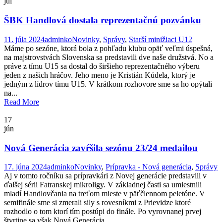
júl
ŠBK Handlová dostala reprezentačnú pozvánku
11. júla 2024
adminko
Novinky
,
Správy
,
Starší minižiaci U12
Máme po sezóne, ktorá bola z pohľadu klubu opäť veľmi úspešná,
na majstrovstvách Slovenska sa predstavili dve naše družstvá. No a
práve z tímu U15 sa dostal do širšieho reprezentačného výberu
jeden z našich hráčov. Jeho meno je Kristián Kúdela, ktorý je
jedným z lídrov tímu U15. V krátkom rozhovore sme sa ho opýtali
na...
Read More
17
jún
Nová Generácia zavŕšila sezónu 23/24 medailou
17. júna 2024
adminko
Novinky
,
Prípravka - Nová generácia
,
Správy
Aj v tomto ročníku sa prípravkári z Novej generácie predstavili v
ďalšej sérii Fatranskej mikroligy. V základnej časti sa umiestnili
mladí Handlovčania na treťom mieste v päťčlennom peletóne. V
semifinále sme si zmerali sily s rovesníkmi z Prievidze ktoré
rozhodlo o tom ktorí tím postúpi do finále. Po vyrovnanej prvej
štvrtine sa však Nová Generácia...